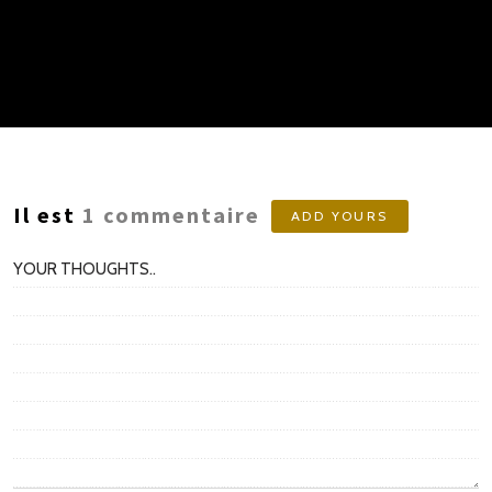
Il est
1
commentaire
ADD YOURS