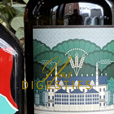
N
os
DIGESTIFS