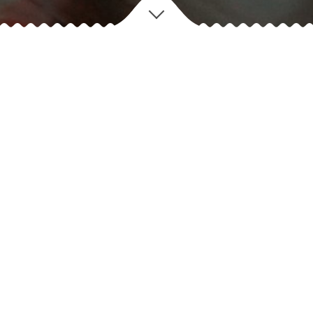
SPIRITUEUX
us mettons tous nos efforts pour que chacun de vos passages soit 
nsi selectionné une
Collection
de Rhum, Gin, Whisky, Eaux de Vie et
JOURS D’OUVERTURE :