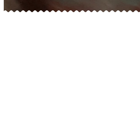
Le Bàcaro ce n’est pas que du vin et de la cuisine. No
l’apéritif jusqu’au
café
, puis au digestif… Nous avons ai
dernière note de votre repas soit rempli d’émotion.