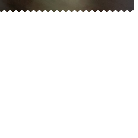
rempli de découvertes et de surprises gustatives de
 Liqueurs principalement artisanale afin que la